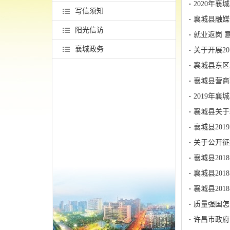
2020年
写信须知
襄城县融媒
阳光信访
就业返岗 
襄城政务
关于开展2
襄城县东区
襄城县营商
2019年襄
襄城县关于
襄城县20
关于公开征
襄城县20
襄城县20
襄城县20
质量强国怎
许昌市政府