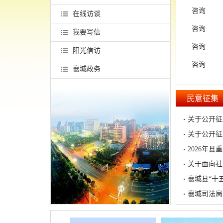
咨询
在线访谈
咨询
我要写信
咨询
阳光信访
咨询
襄城政务
民意征集
2026年
关于面向社
襄城县“十