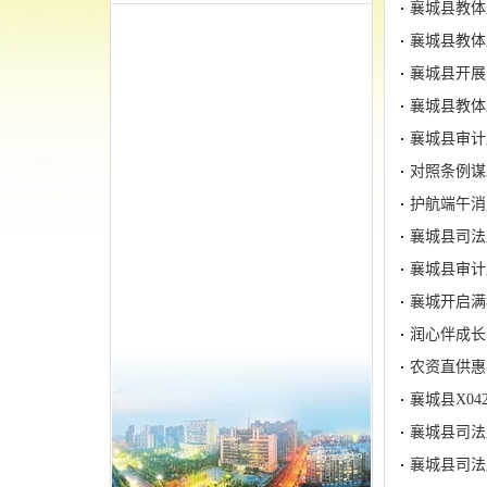
襄城县教体
襄城县教体
襄城县开展
襄城县教体
襄城县审计
对照条例谋
护航端午消
襄城县司法
襄城县审计
襄城开启满
润心伴成长
农资直供惠
襄城县X0
襄城县司法
襄城县司法