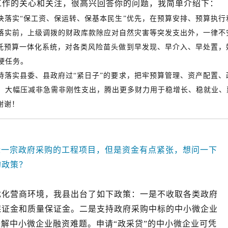
工作的关心和关注，很高兴回答你的问题，我简单介绍下：
决落实“保工资、保运转、保基本民生”优先，在预算安排、预算执行
出落实前，上级调拨的财政库款除应对自然灾害等突发支出外，一律不
托预算一体化系统，对各类风险苗头做到早发现、早介入、早处置，
硬任务。
持落实县委、县政府过“紧日子”的要求，把牢预算管理、资产配置、
，大幅压减非急需非刚性支出，腾出更多财力用于稳增长、稳就业、
谢谢！
标一宗政府采购的工程项目，但是资金有点紧张，想问一下
的政策？
优化营商环境，我县出台了如下政策：一是不收取各类政府
保证金和质量保证金。二是支持政府采购中标的中小微企业
缓解中小微企业融资难题。申请“政采贷”的中小微企业可凭