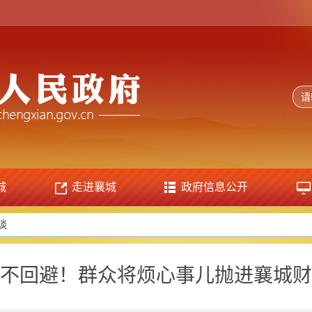
城
走进襄城
政府信息公开
谈
不回避！群众将烦心事儿抛进襄城财