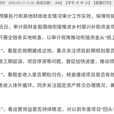
：2026-05-11 15:28 阅读次数：
406
】【字号
大
中
小
】【
我要打印
】
本级预算执行和其他财政收支情况审计工作实效，保障衔
近日，审计局财金股围绕衔接推进乡村振兴补助资金
开展全链条实地核查，以审计视角推动衔接资金从“纸上
率”，看是否按期建成达效。重点关注项目前期规划是
致工期延误、项目停滞等问题，督促加快进度，推动
率”，看租金收入是否颗粒归仓。核查建成项目是否有
杜绝收入体外循环。同步关注固定资产移交办理情况，
率”，看运营效益是否持续稳定。对以前年度项目“回头