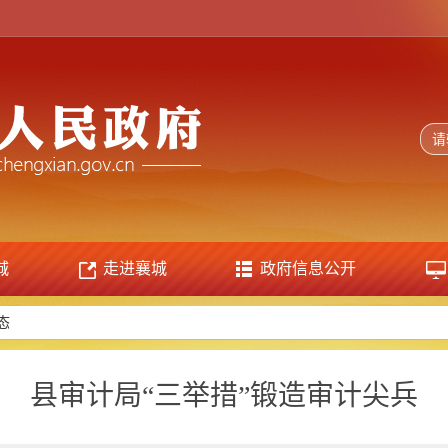
城
走进襄城
政府信息公开
态
县审计局“三举措”锻造审计尖兵