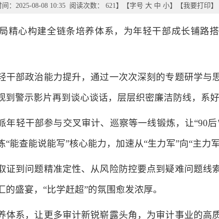
：2025-08-08 10:35 阅读次数：
621
】【字号
大
中
小
】【
我要打印
】
局精心构建全链条培养体系，为年轻干部成长铺路
轻干部政治能力提升，通过一次次深刻的专题研学与
观到警示影片再到谈心谈话，层层织密廉洁防线，系
派年轻干部参与交叉审计、巡察等一线锻炼，让“90后
“能查能说能写”核心能力，加速从“生力军”向“主力军
取证到问题精准定性、从风险防控要点到疑难问题线
汇的盛宴，“比学赶超”的氛围愈发浓厚。
养体系，让更多审计新锐崭露头角，为审计事业的高