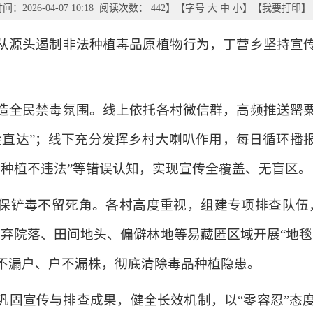
：2026-04-07 10:18 阅读次数：
442
】【字号
大
中
小
】【
我要打印
】
从源头遏制非法种植毒品原植物行为，丁营乡坚持宣
造全民禁毒氛围。线上依托各村微信群，高频推送罂
尖直达”；线下充分发挥乡村大喇叭作用，每日循环播
量种植不违法”等错误认知，实现宣传全覆盖、无盲区。
保铲毒不留死角。各村高度重视，组建专项排查队伍
废弃院落、田间地头、偏僻林地等易藏匿区域开展“地毯
不漏户、户不漏株，彻底清除毒品种植隐患。
巩固宣传与排查成果，健全长效机制，以“零容忍”态