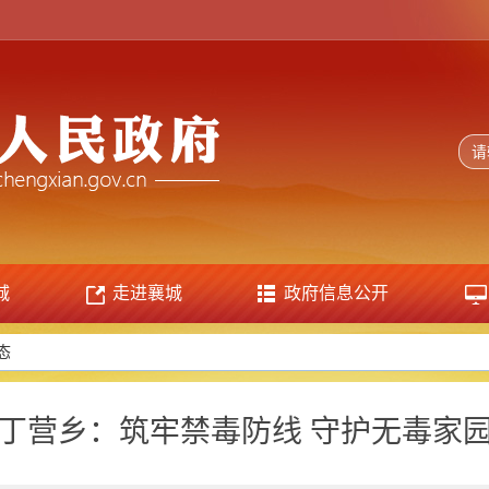
城
走进襄城
政府信息公开
态
丁营乡：筑牢禁毒防线 守护无毒家