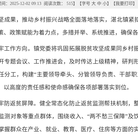
：2025-12-02 09:13 阅读次数：
515
】【字号
大
中
小
】【
我要打印
】
坚成果，推动乡村振兴战略全面落地落实，湛北镇紧扣
策、政策赋能为着力点，多措并举、系统推进，确保
牢工作方向。镇党委将巩固拓展脱贫攻坚成果同乡村
开专题会议、工作推进会，及时传达上级精神，研判
任分工，构建“主要领导牵头、分管领导负责、干部职
，以高度的责任感和使命感确保各项部署落实到位。
牢防返贫屏障。健全常态化防止返贫监测帮扶机制，
监测对象等重点群体，围绕收入、“两不愁三保障”及
掌握群众在产业、就业、教育、医疗、住房等方面的