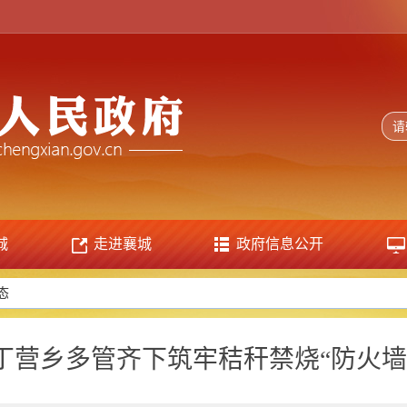
城
走进襄城
政府信息公开
态
丁营乡多管齐下筑牢秸秆禁烧“防火墙