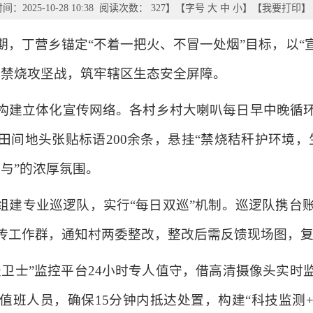
：2025-10-28 10:38 阅读次数：
327
】【字号
大
中
小
】【
我要打印
】
期，丁营乡锚定“不着一把火、不冒一处烟”目标，以“
秆禁烧攻坚战，筑牢辖区生态安全屏障。
构建立体化宣传网络。各村乡村大喇叭每日早中晚循
间地头张贴标语200余条，悬挂“禁烧秸秆护环境，
与”的浓厚氛围。
组建专业巡逻队，实行“每日双巡”机制。巡逻队携台账
传工作群，通知村两委整改，整改后需反馈现场图，
天卫士”监控平台24小时专人值守，借高清摄像头实时
值班人员，确保15分钟内抵达处置，构建“科技监测+