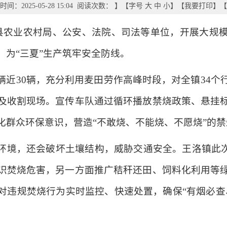
间：2025-05-28 15:04 阅读次数：
】【字号
大
中
小
】【
我要打印
】【
合县农业农村局、公安、法院、司法等单位，开展大规
，为“三夏”生产筑牢安全防线。
辆近30辆，充分利用麦田劳作高峰时段，对全镇34个
及收割现场。宣传车队通过循环播放禁烧政策、悬挂
化群众环保意识，营造“不敢烧、不能烧、不愿烧”的
环境，还会破坏土壤结构，威胁交通安全。王洛镇此次
识焚烧危害，另一方面推广秸秆还田、饲料化利用等
对违规焚烧行为实时监控、快速处置，确保“有烟必查