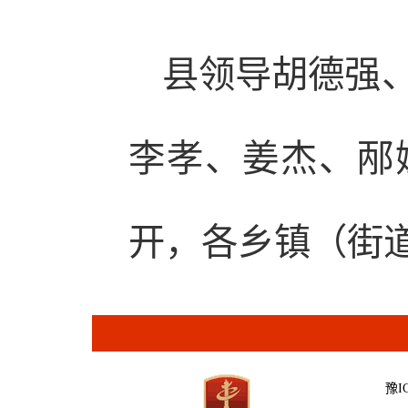
县领导胡德强
李孝、姜杰、邴
开，各乡镇（街
豫IC