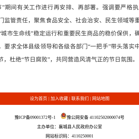
节”期间有关工作进行再安排、再部署。强调要严格执
门监管责任，聚焦食品安全、社会治安、民生领域等
“城市生命线”稳定运行和重要民生商品的稳价保供，
，要求全体县级领导和各级各部门“一把手”带头落实
节，杜绝“节日腐败”，共同营造风清气正的节日氛围。
。
设为首页
|
加入收藏
|
联系我们
|
网站地图
豫ICP备09001372号-1
豫公网安备 41102502000074号
主办单位：襄城县人民政府办公室
网站标识码：4110250001