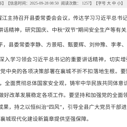
布
】
【信息时间：2025-09-28 08:50 阅读次数：
1257
】【字号
大
中
小
】
范耀江主持召开县委常委会会议，传达学习习近平总书
讲话精神，研究国庆、中秋“双节”期间安全生产等有关
平，县委常委李静、方景昭、甄要辉、刘仲豫、李孝
深入学习领会习近平总书记的重要讲话精神，切实增强
确保党中央的各项决策部署在襄城不折不扣落地生根。要
升”，全面贯彻总体国家安全观，铸牢中华民族共同体意
做好改革发展稳定各项工作。要坚持和加强党的全面
成果，持之以恒纠治“四风”，引导全县广大党员干部进
创襄城现代化建设新篇章提供坚强保障。